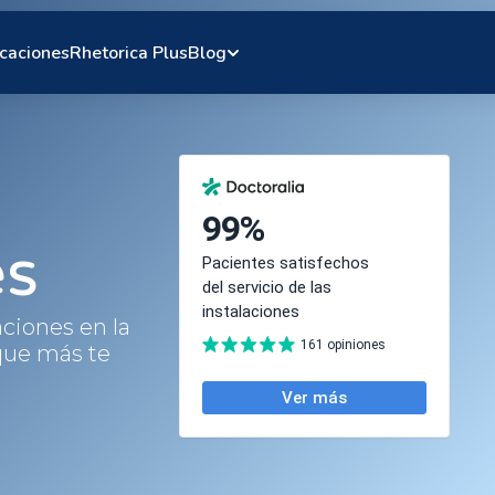
caciones
Rhetorica Plus
Blog
es
ciones en la
que más te