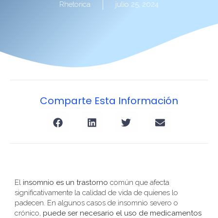
Consulta en Línea
›
Rhetorica
julio 25, 2024
TCC para el Insomnio
›
Higiene del Sueño
›
Somnolencia Diurna
›
Comparte Esta Información
El
insomnio es un trastorno
común que afecta
significativamente la calidad de vida de quienes lo
padecen. En algunos casos de insomnio severo o
crónico,
puede ser necesario el uso de medicamentos