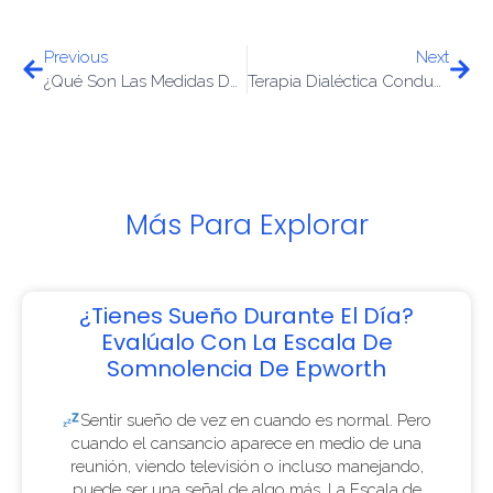
Previous
Next
¿Qué Son Las Medidas De Higiene Del Sueño Y Qué Beneficios Tiene Llevarlas A Cabo?
Terapia Dialéctica Conductual Y Terapia Cognitiva Conductual: Entendiendo Sus Similitudes Y Diferencias
Más Para Explorar
¿Tienes Sueño Durante El Día?
Evalúalo Con La Escala De
Somnolencia De Epworth
Sentir sueño de vez en cuando es normal. Pero
cuando el cansancio aparece en medio de una
reunión, viendo televisión o incluso manejando,
puede ser una señal de algo más. La Escala de