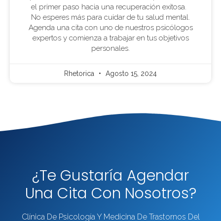
el primer paso hacia una recuperación exitosa.
No esperes más para cuidar de tu salud mental.
Agenda una cita con uno de nuestros psicólogos
expertos y comienza a trabajar en tus objetivos
personales.
Rhetorica
Agosto 15, 2024
¿Te Gustaría Agendar
Una Cita Con Nosotros?
Clínica De Psicología Y Medicina De Trastornos Del