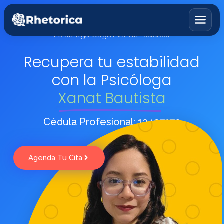
Psicóloga Cognitivo Conductual
Recupera tu estabilidad
con la Psicóloga
Psicología
›
Xanat Bautista
Psiquiatría
›
Cédula Profesional: 13427179
Terapia de Pareja
›
Clínica del Sueño
›
Agenda Tu Cita
Nutrición
›
Terapia Cognitivo Conductual
›
Médico General
›
Terapia Dialéctica y Cognitiva
›