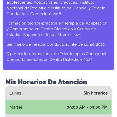
adolescentes: Aplicaciones prácticas. Instituto
Nacional de Pediatría e Instituto de Ciencia y Terapia
Conductual-Contextual, 2018.
Formación teórica-práctica en Terapia de Aceptación
y Compromiso en Centro Dialéctica y Centro de
Estudios Superiores Tercer Milenio, 2021
Seminario de Terapia Conductual Interpersonal, 2022
Diplomado Internacional de Psicoterapias Contextual
Comportamentales en Centro Dialéctica, 2023
Mis Horarios De Atención
Lunes
Sin horarios
Martes
09:00 AM - 03:00 PM