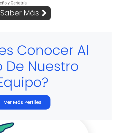
ño y Geriatría.
Saber Más
es Conocer Al
o De Nuestro
Equipo?
Ver Más Perfiles