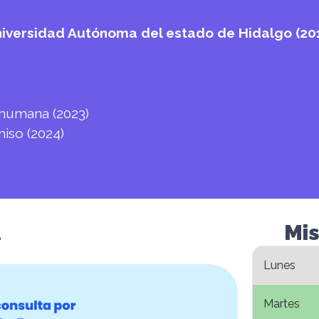
Universidad Autónoma del estado de Hidalgo (20
 humana (2023)
iso (2024)
a
Mis
Lunes
Martes