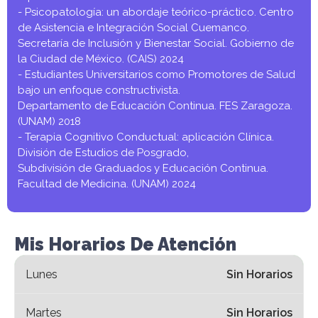
-
Psicopatología:
un
abordaje
teórico-práctico.
Centro
de
Asistencia
e
Integración
Social
Cuemanco.
Secretaría
de
Inclusión
y
Bienestar
Social.
Gobierno
de
la
Ciudad
de
México.
(CAIS)
2024
-
Estudiantes
Universitarios
como
Promotores
de
Salud
bajo
un
enfoque
constructivista.
Departamento
de
Educación
Continua.
FES
Zaragoza.
(UNAM)
2018
-
Terapia
Cognitivo
Conductual:
aplicación
Clínica.
División
de
Estudios
de
Posgrado,
Subdivisión
de
Graduados
y
Educación
Continua.
Facultad
de
Medicina.
(UNAM)
2024
Mis Horarios De Atención
Lunes
Sin Horarios
Martes
Sin Horarios